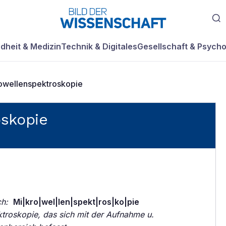
dheit & Medizin
Technik & Digitales
Gesellschaft & Psycho
owellenspektroskopie
skopie
ch:
Mi|kro|wel|len|spekt|ros|ko|pie
troskopie, das sich mit der Aufnahme u.