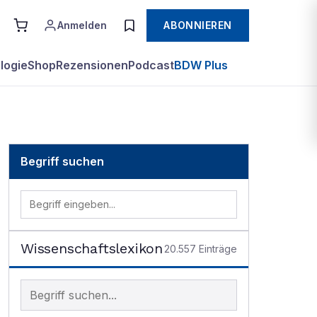
Anmelden
ABONNIEREN
logie
Shop
Rezensionen
Podcast
BDW Plus
Begriff suchen
Wissenschaftslexikon
20.557
Einträge
Begriff im Lexikon suchen