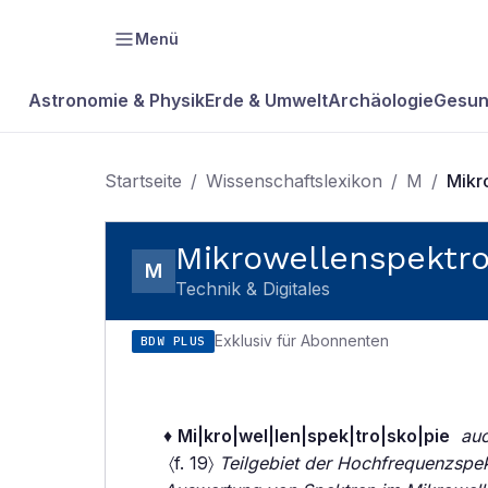
Menü
Astronomie & Physik
Erde & Umwelt
Archäologie
Gesun
Startseite
/
Wissenschaftslexikon
/
M
/
Mikr
Mikrowellenspektro
M
Technik & Digitales
Exklusiv für Abonnenten
BDW PLUS
♦
Mi|kro|wel|len|spek|tro|sko|pie
au
〈f. 19〉
Teilgebiet der Hochfrequenzspek