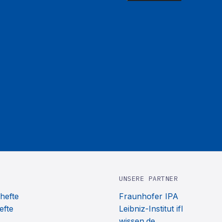
UNSERE PARTNER
hefte
Fraunhofer IPA
efte
Leibniz-Institut ifl
wissen.de