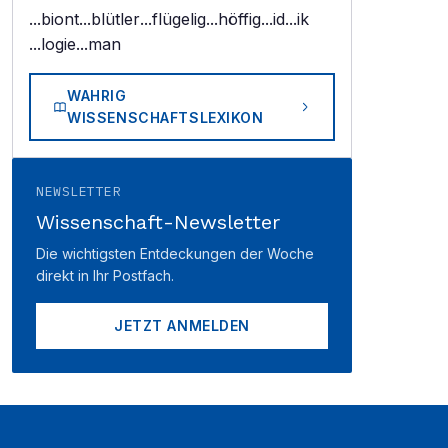
...biont
...blütler
...flügelig
...höffig
...id
...ik
...logie
...man
WAHRIG
WISSENSCHAFTSLEXIKON
NEWSLETTER
Wissenschaft-Newsletter
Die wichtigsten Entdeckungen der Woche
direkt in Ihr Postfach.
JETZT ANMELDEN