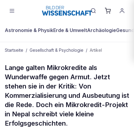
Astronomie & Physik
Erde & Umwelt
Archäologie
Gesundh
Startseite
/
Gesellschaft & Psychologie
/
Artikel
GESELLSCHAFT & PSYCHOLOGIE
Lange galten Mikrokredite als
Mikrokredite – so helfen sie wirklich
Wunderwaffe gegen Armut. Jetzt
stehen sie in der Kritik: Von
Kommerzialisierung und Ausbeutung ist
die Rede. Doch ein Mikrokredit-Projekt
in Nepal schreibt viele kleine
Erfolgsgeschichten.