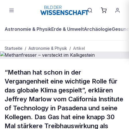
Astronomie & Physik
Erde & Umwelt
Archäologie
Gesundh
Startseite
/
Astronomie & Physik
/
Artikel
ASTRONOMIE & PHYSIK
“Methan hat schon in der
Methanfresser – versteckt im
Vergangenheit eine wichtige Rolle für
Kalkgestein
das globale Klima gespielt”, erklären
Jeffrey Marlow vom California Institute
of Technology in Pasadena und seine
Kollegen. Das Gas hat eine knapp 30
Mal stärkere Treibhauswirkung als