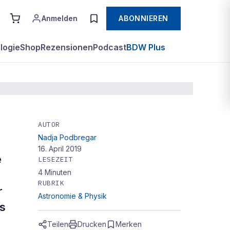
Anmelden
ABONNIEREN
logie
Shop
Rezensionen
Podcast
BDW Plus
AUTOR
Nadja Podbregar
16. April 2019
e
LESEZEIT
4
Minuten
RUBRIK
r
Astronomie & Physik
s
Teilen
Drucken
Merken