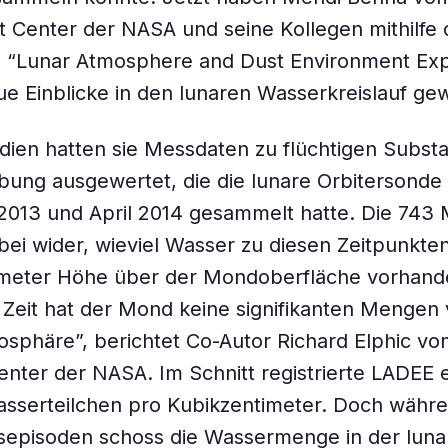
t Center der NASA und seine Kollegen mithilfe 
“Lunar Atmosphere and Dust Environment Exp
e Einblicke in den lunaren Wasserkreislauf g
udien hatten sie Messdaten zu flüchtigen Subst
ng ausgewertet, die die lunare Orbitersonde
013 und April 2014 gesammelt hatte. Die 743
bei wider, wieviel Wasser zu diesen Zeitpunkten
lometer Höhe über der Mondoberfläche vorhand
 Zeit hat der Mond keine signifikanten Mengen
xosphäre”, berichtet Co-Autor Richard Elphic 
nter der NASA. Im Schnitt registrierte LADEE 
sserteilchen pro Kubikzentimeter. Doch währe
sepisoden schoss die Wassermenge in der luna