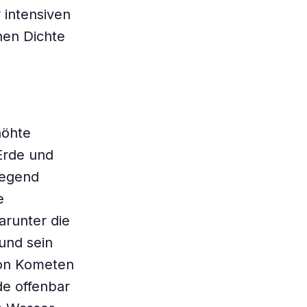
r intensiven
hen Dichte
höhte
Erde und
gegend
e
arunter die
und sein
von Kometen
de offenbar