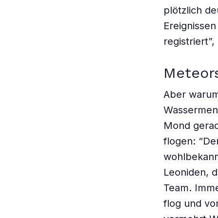
plötzlich d
Ereignissen
registriert”
Meteor
Aber warum
Wassermeng
Mond gerad
flogen: “De
wohlbekannt
Leoniden, d
Team. Imme
flog und vo