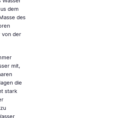
s Wasser
aus dem
 Masse des
oren
 von der
immer
ser mit,
naren
lagen die
t stark
er
 zu
Wasser