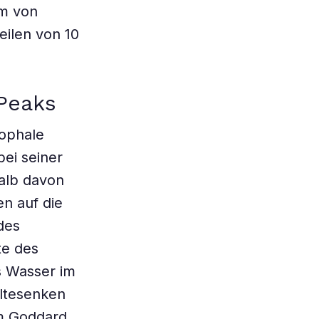
rm von
eilen von 10
Peaks
rophale
bei seiner
alb davon
en auf die
des
te des
s Wasser im
ältesenken
m Goddard