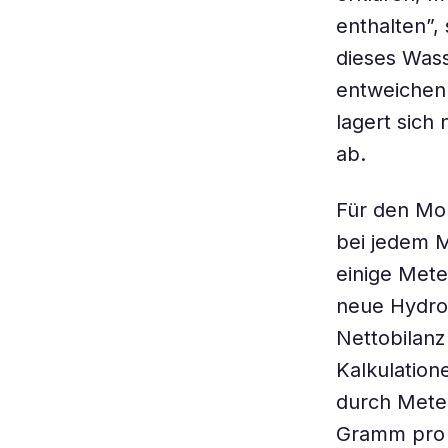
enthalten”,
dieses Wass
entweichen 
lagert sich
ab.
Für den Mon
bei jedem 
einige Met
neue Hydrox
Nettobilanz
Kalkulation
durch Meteo
Gramm pro 