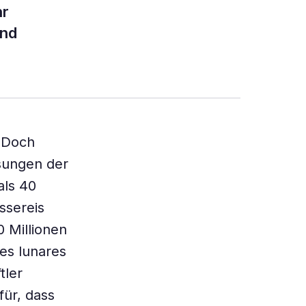
hr
und
. Doch
ssungen der
als 40
ssereis
0 Millionen
es lunares
tler
ür, dass