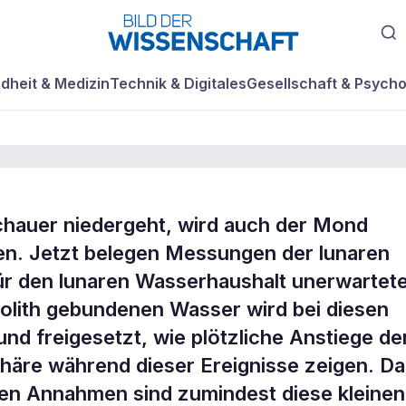
dheit & Medizin
Technik & Digitales
Gesellschaft & Psycho
hauer niedergeht, wird auch der Mond
er
en. Jetzt belegen Messungen der lunaren
ür den lunaren Wasserhaushalt unerwartet
olith gebundenen Wasser wird bei diesen
und freigesetzt, wie plötzliche Anstiege de
äre während dieser Ereignisse zeigen. Da
gen Annahmen sind zumindest diese kleinen