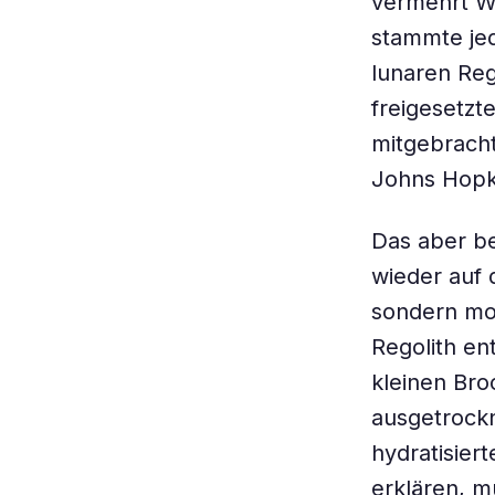
vermehrt Wa
stammte je
lunaren Reg
freigesetzt
mitgebracht
Johns Hopki
Das aber be
wieder auf 
sondern mob
Regolith en
kleinen Bro
ausgetrockn
hydratisier
erklären, m