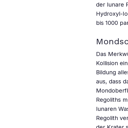
der lunare 
Hydroxyl-Io
bis 1000 par
Mondso
Das Merkwü
Kollision e
Bildung all
aus, dass d
Mondoberflä
Regoliths m
lunaren Was
Regolith ver
der Krater