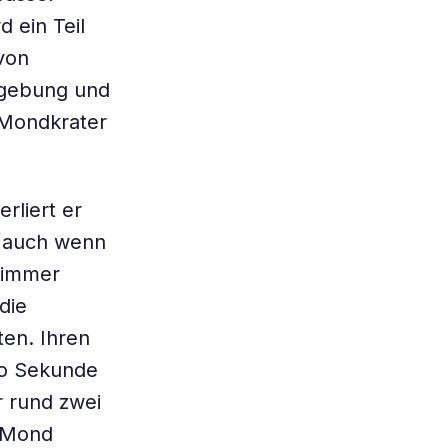
d ein Teil
von
umgebung und
n Mondkrater
rliert er
n auch wenn
 immer
die
ten. Ihren
ro Sekunde
r rund zwei
r Mond