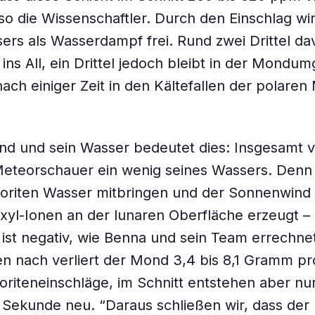
 so die Wissenschaftler. Durch den Einschlag wir
ers als Wasserdampf frei. Rund zwei Drittel da
ins All, ein Drittel jedoch bleibt in der Mond
 nach einiger Zeit in den Kältefallen der polare
d und sein Wasser bedeutet dies: Insgesamt ve
Meteorschauer ein wenig seines Wassers. Den
eoriten Wasser mitbringen und der Sonnenwind
yl-Ionen an der lunaren Oberfläche erzeugt – 
 ist negativ, wie Benna und sein Team errechne
en nach verliert der Mond 3,4 bis 8,1 Gramm p
riteneinschläge, im Schnitt entstehen aber nu
Sekunde neu. “Daraus schließen wir, dass de