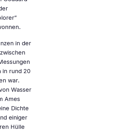
der
lorer”
ewonnen.
anzen in der
 zwischen
 Messungen
 in rund 20
en war.
 von Wasser
vom Ames
eine Dichte
nd einiger
ren Hülle