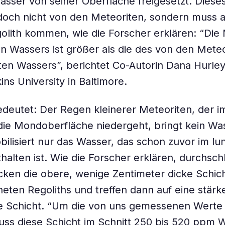
sser von seiner Oberfläche freigesetzt. Diese
doch nicht von den Meteoriten, sondern muss 
olith kommen, wie die Forscher erklären: “Die
en Wassers ist größer als die des von den Mete
en Wassers”, berichtet Co-Autorin Dana Hurley
ns University in Baltimore.
deutet: Der Regen kleinerer Meteoriten, der 
die Mondoberfläche niedergeht, bringt kein Was
ilisiert nur das Wasser, das schon zuvor im lu
thalten ist. Wie die Forscher erklären, durchsch
cken die obere, wenige Zentimeter dicke Schich
eten Regoliths und treffen dann auf eine stärk
te Schicht. “Um die von uns gemessenen Werte
uss diese Schicht im Schnitt 250 bis 520 ppm 