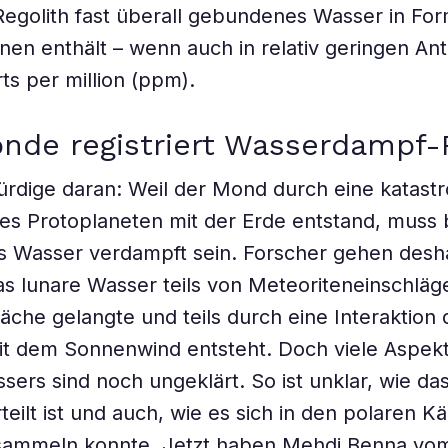
Regolith fast überall gebundenes Wasser in Fo
nen enthält – wenn auch in relativ geringen Ant
ts per million (ppm).
nde registriert Wasserdampf-
rdige daran: Weil der Mond durch eine katast
ines Protoplaneten mit der Erde entstand, muss 
es Wasser verdampft sein. Forscher gehen desh
as lunare Wasser teils von Meteoriteneinschläg
che gelangte und teils durch eine Interaktion 
it dem Sonnenwind entsteht. Doch viele Aspek
sers sind noch ungeklärt. So ist unklar, wie da
teilt ist und auch, wie es sich in den polaren K
 sammeln konnte. Jetzt haben Mehdi Benna vo