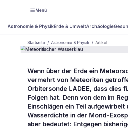
Menü
Astronomie & Physik
Erde & Umwelt
Archäologie
Gesun
Startseite
/
Astronomie & Physik
/
Artikel
ASTRONOMIE & PHYSIK
Wenn über der Erde ein Meteorsc
Meteoritisch
vermehrt von Meteoriten getroff
Orbitersonde LADEE, dass dies f
Wasserklau
Folgen hat. Denn von dem im Reg
Einschlägen ein Teil aufgewirbelt 
Wasserdichte in der Mond-Exosph
aber bedeutet: Entgegen bisheri