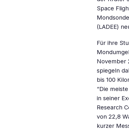
Space Fligh
Mondsonde 
(LADEE) neu
Für ihre St
Mondumgebu
November 2
spiegeln da
bis 100 Ki
“Die meiste
in seiner E
Research Ce
von 22,8 Wa
kurzer Mes