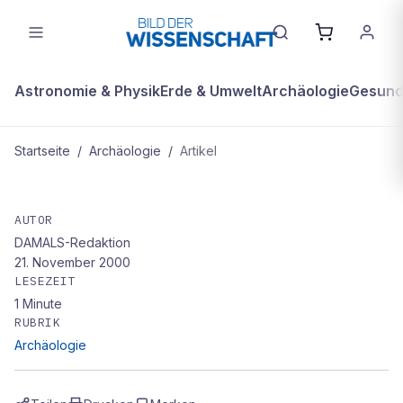
Astronomie & Physik
Erde & Umwelt
Archäologie
Gesundh
Startseite
/
Archäologie
/
Artikel
ARCHÄOLOGIE
Metaphysik-Lehrbuch mit
AUTOR
DAMALS-Redaktion
Anmerkungen Kants in Danzig
21. November 2000
entdeckt
LESEZEIT
1
Minute
RUBRIK
Archäologie