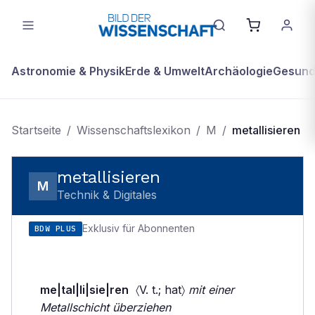
Astronomie & Physik
Erde & Umwelt
Archäologie
Gesundh
Startseite
/
Wissenschaftslexikon
/
M
/
metallisieren
metallisieren
M
Technik & Digitales
Exklusiv für Abonnenten
BDW PLUS
me|tal|li|sie|ren
〈V. t.; hat〉
mit einer
Metallschicht überziehen