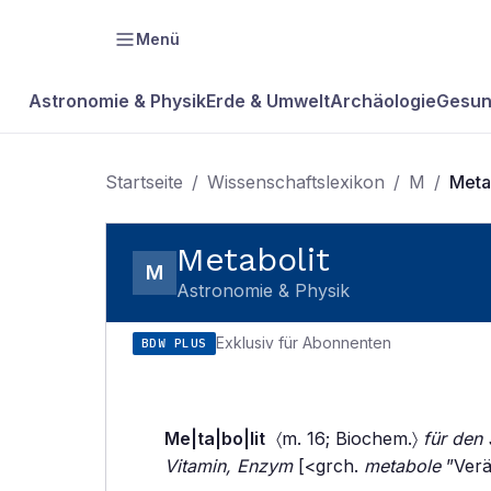
Menü
Astronomie & Physik
Erde & Umwelt
Archäologie
Gesun
Startseite
/
Wissenschaftslexikon
/
M
/
Meta
Metabolit
M
Astronomie & Physik
Exklusiv für Abonnenten
BDW PLUS
Me|ta|bo|lit
〈m. 16; Biochem.〉
für den
Vitamin, Enzym
[<grch.
metabole
”Ver