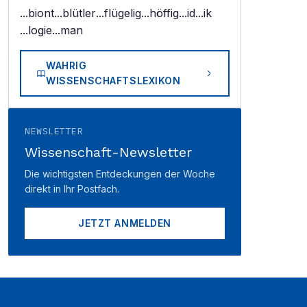
...biont
...blütler
...flügelig
...höffig
...id
...ik
...logie
...man
WAHRIG
WISSENSCHAFTSLEXIKON
NEWSLETTER
Wissenschaft-Newsletter
Die wichtigsten Entdeckungen der Woche
direkt in Ihr Postfach.
JETZT ANMELDEN