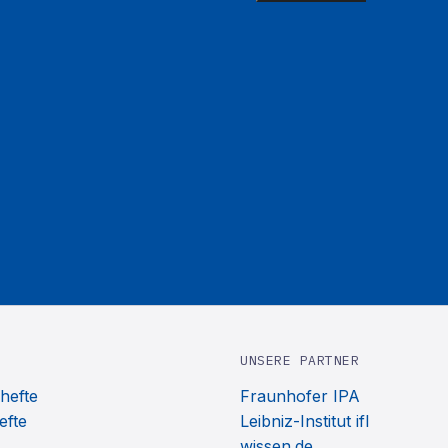
UNSERE PARTNER
hefte
Fraunhofer IPA
efte
Leibniz-Institut ifl
wissen.de