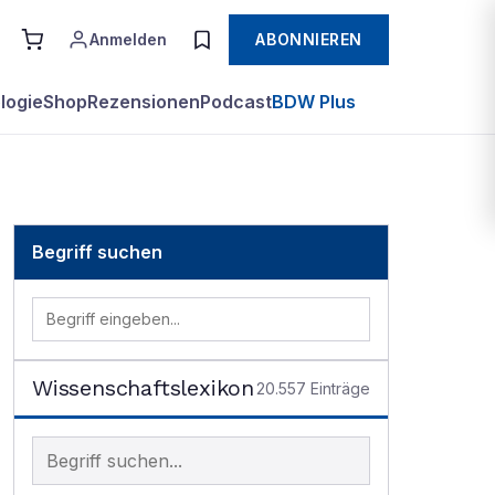
Anmelden
ABONNIEREN
logie
Shop
Rezensionen
Podcast
BDW Plus
Begriff suchen
Wissenschaftslexikon
20.557
Einträge
Begriff im Lexikon suchen