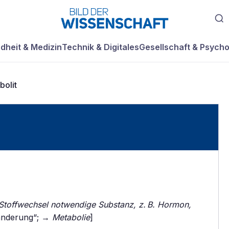
dheit & Medizin
Technik & Digitales
Gesellschaft & Psycho
bolit
 Stoffwechsel notwendige Substanz, z. B. Hormon,
änderung“; →
Metabolie
]