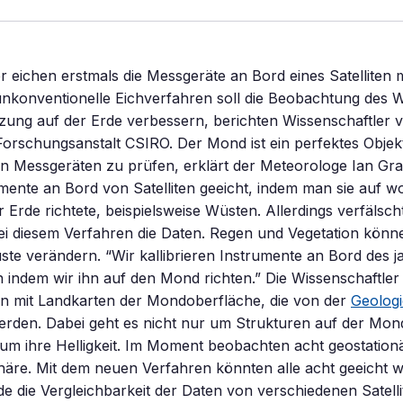
r eichen erstmals die Messgeräte an Bord eines Satelliten m
nkonventionelle Eichverfahren soll die Beobachtung des W
zung auf der Erde verbessern, berichten Wissenschaftler 
Forschungsanstalt CSIRO. Der Mond ist ein perfektes Objek
n Messgeräten zu prüfen, erklärt der Meteorologe Ian Gra
ente an Bord von Satelliten geeicht, indem man sie auf w
 Erde richtete, beispielsweise Wüsten. Allerdings verfälscht
i diesem Verfahren die Daten. Regen und Vegetation könn
te verändern. “Wir kallibrieren Instrumente an Bord des 
en indem wir ihn auf den Mond richten.” Die Wissenschaftler
nn mit Landkarten der Mondoberfläche, die von der
Geologi
werden. Dabei geht es nicht nur um Strukturen auf der Mo
m ihre Helligkeit. Im Moment beobachten acht geostationär
äre. Mit dem neuen Verfahren könnten alle acht geeicht w
e die Vergleichbarkeit der Daten von verschiedenen Satelli