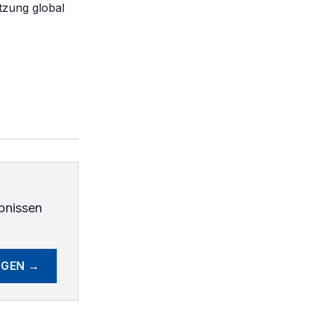
tzung global
bnissen
EGEN →