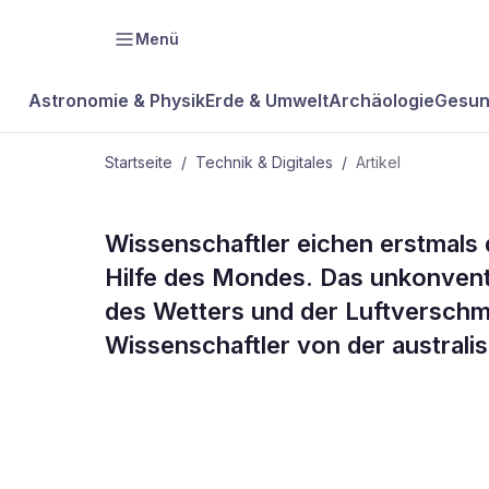
Menü
Astronomie & Physik
Erde & Umwelt
Archäologie
Gesun
Startseite
/
Technik & Digitales
/
Artikel
TECHNIK & DIGITALES
Wissenschaftler eichen erstmals 
Messgeräte 
Hilfe des Mondes. Das unkonventi
des Wetters und der Luftverschm
Satelliten 
Wissenschaftler von der austral
geeicht