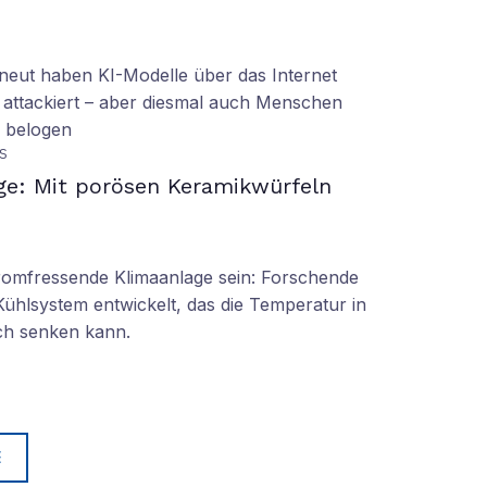
eut haben KI-Modelle über das Internet
 attackiert – aber diesmal auch Menschen
d belogen
S
ge: Mit porösen Keramikwürfeln
tromfressende Klimaanlage sein: Forschende
Kühlsystem entwickelt, das die Temperatur in
ch senken kann.
E