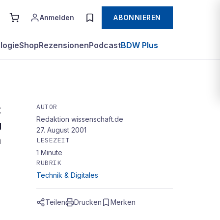
Anmelden
ABONNIEREN
logie
Shop
Rezensionen
Podcast
BDW Plus
AUTOR
t
Redaktion wissenschaft.de
g
27. August 2001
n
LESEZEIT
ond
1
Minute
RUBRIK
Technik & Digitales
Teilen
Drucken
Merken