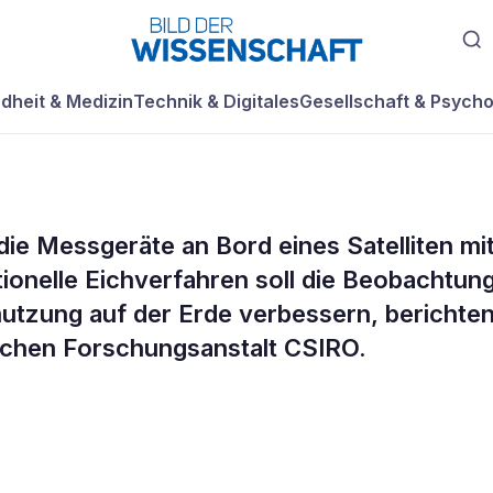
dheit & Medizin
Technik & Digitales
Gesellschaft & Psycho
die Messgeräte an Bord eines Satelliten mi
an Bord von
onelle Eichverfahren soll die Beobachtun
utzung auf der Erde verbessern, berichte
werden auf den M
ischen Forschungsanstalt CSIRO.