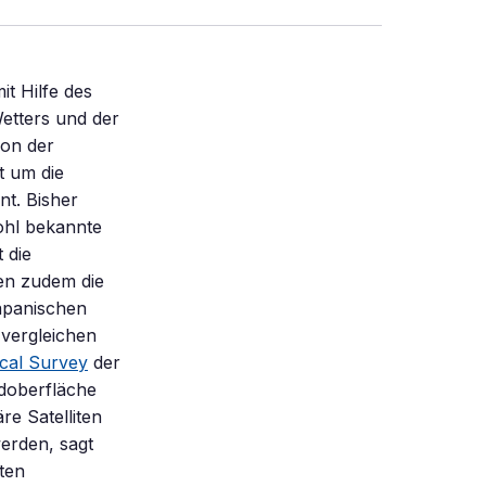
it Hilfe des
etters und der
von der
t um die
nt. Bisher
ohl bekannte
 die
en zudem die
japanischen
 vergleichen
cal Survey
der
ndoberfläche
e Satelliten
erden, sagt
ten