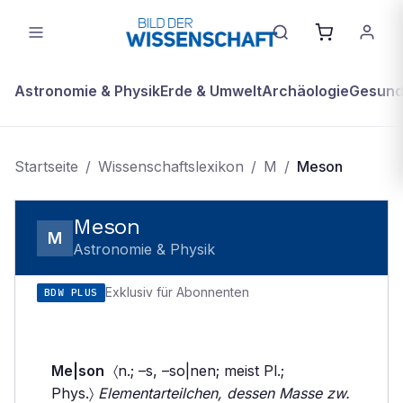
Astronomie & Physik
Erde & Umwelt
Archäologie
Gesundh
Startseite
/
Wissenschaftslexikon
/
M
/
Meson
Meson
M
Astronomie & Physik
Exklusiv für Abonnenten
BDW PLUS
Me|son
〈n.; –s, –so|nen; meist Pl.;
Phys.〉
Elementarteilchen, dessen Masse zw.