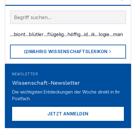
Begriff im Lexikon suchen
...biont
...blütler
...flügelig
...höffig
...id
...ik
...logie
...man
WAHRIG WISSENSCHAFTSLEXIKON
NEWSLETTER
Wissenschaft-Newsletter
Die wichtigsten Entdeckungen der Woche direkt in Ihr
Postfach.
JETZT ANMELDEN