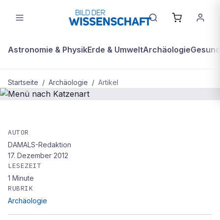
Astronomie & Physik
Erde & Umwelt
Archäologie
Gesundh
Startseite
/
Archäologie
/
Artikel
ARCHÄOLOGIE
Menü nach Katzenart
AUTOR
DAMALS-Redaktion
17. Dezember 2012
LESEZEIT
1
Minute
RUBRIK
Archäologie