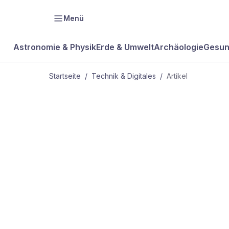
Menü
Astronomie & Physik
Erde & Umwelt
Archäologie
Gesun
Startseite
/
Technik & Digitales
/
Artikel
TECHNIK & DIGITALES
Mensch-Mas
Nervenzellen