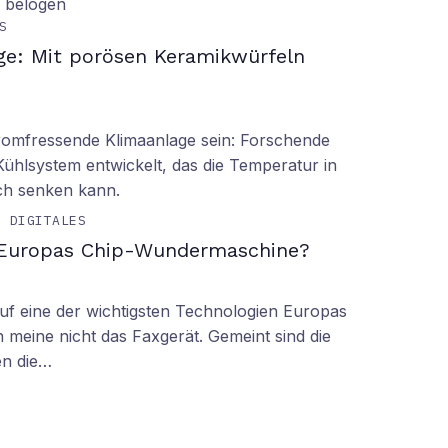
d belogen
S
ge: Mit porösen Keramikwürfeln
tromfressende Klimaanlage sein: Forschende
Kühlsystem entwickelt, das die Temperatur in
ch senken kann.
& DIGITALES
 Europas Chip-Wundermaschine?
f eine der wichtigsten Technologien Europas
 meine nicht das Faxgerät. Gemeint sind die
en die…