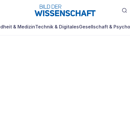
dheit & Medizin
Technik & Digitales
Gesellschaft & Psycho
chinen aus
 und Silizium