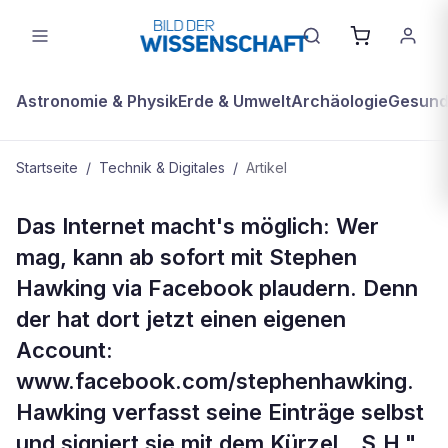
Astronomie & Physik
Erde & Umwelt
Archäologie
Gesundh
Startseite
/
Technik & Digitales
/
Artikel
TECHNIK & DIGITALES
Das Internet macht's möglich: Wer
Mein Freund, das Genie
mag, kann ab sofort mit Stephen
Hawking via Facebook plaudern. Denn
der hat dort jetzt einen eigenen
Account:
www.facebook.com/stephenhawking.
Hawking verfasst seine Einträge selbst
und signiert sie mit dem Kürzel „ S.H.".