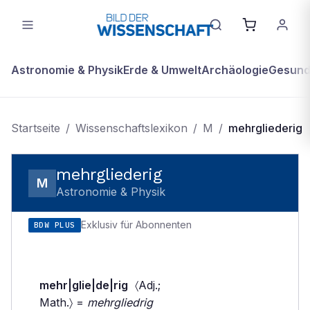
Astronomie & Physik
Erde & Umwelt
Archäologie
Gesundh
Startseite
/
Wissenschaftslexikon
/
M
/
mehrgliederig
mehrgliederig
M
Astronomie & Physik
Exklusiv für Abonnenten
BDW PLUS
mehr|glie|de|rig
〈Adj.;
Math.〉 =
mehrgliedrig