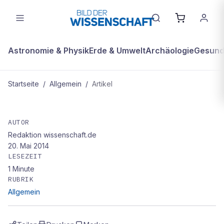
Astronomie & Physik
Erde & Umwelt
Archäologie
Gesundh
Startseite
/
Allgemein
/
Artikel
ALLGEMEIN
Mehr zum Thema
AUTOR
Redaktion wissenschaft.de
20. Mai 2014
LESEZEIT
1
Minute
RUBRIK
Allgemein