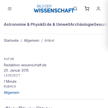
Astronomie & Physik
Erde & Umwelt
Archäologie
Gesundh
Startseite
/
Allgemein
/
Artikel
ALLGEMEIN
Mehr zum Thema
AUTOR
Redaktion wissenschaft.de
20. Januar 2015
LESEZEIT
1
Minute
RUBRIK
Allgemein