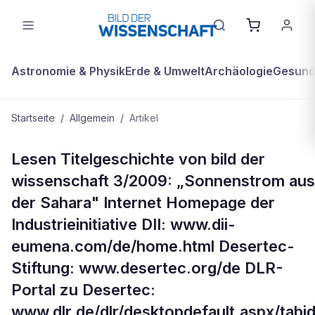
Astronomie & Physik
Erde & Umwelt
Archäologie
Gesundh
Startseite
/
Allgemein
/
Artikel
ALLGEMEIN
Lesen Titelgeschichte von bild der
Mehr zum Thema
wissenschaft 3/2009: „Sonnenstrom aus
der Sahara" Internet Homepage der
Industrieinitiative DII: www.dii-
eumena.com/de/home.html Desertec-
Stiftung: www.desertec.org/de DLR-
Portal zu Desertec:
www.dlr.de/dlr/desktopdefault.aspx/tabi