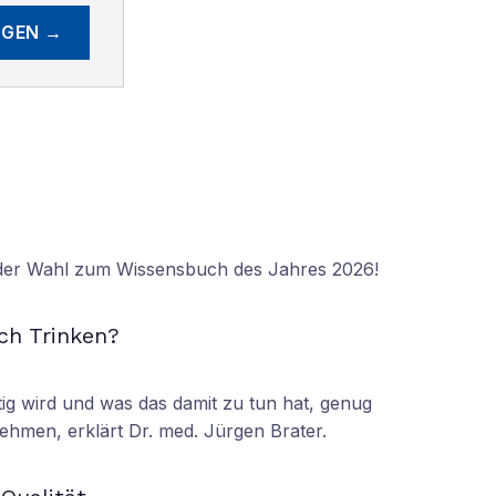
EGEN →
 der Wahl zum Wissensbuch des Jahres 2026!
N
ch Trinken?
tig wird und was das damit zu tun hat, genug
ehmen, erklärt Dr. med. Jürgen Brater.
N