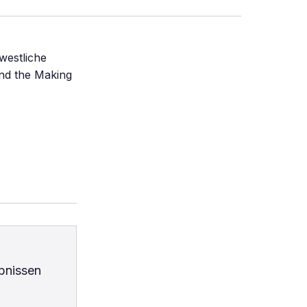
westliche
and the Making
bnissen