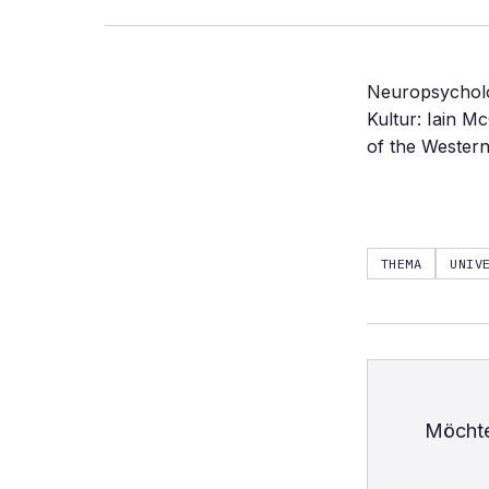
Neuropsycholo
Kultur: Iain M
of the Western
THEMA
UNIV
Möchte