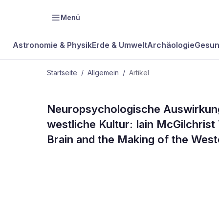
Menü
Astronomie & Physik
Erde & Umwelt
Archäologie
Gesun
Startseite
/
Allgemein
/
Artikel
ALLGEMEIN
Neuropsychologische Auswirkunge
Mehr zum
westliche Kultur: Iain McGilchris
Brain and the Making of the West
Thema