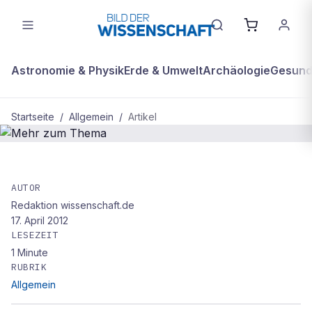
Astronomie & Physik
Erde & Umwelt
Archäologie
Gesundh
Startseite
/
Allgemein
/
Artikel
ALLGEMEIN
Mehr zum Thema
AUTOR
Redaktion wissenschaft.de
17. April 2012
LESEZEIT
1
Minute
RUBRIK
Allgemein