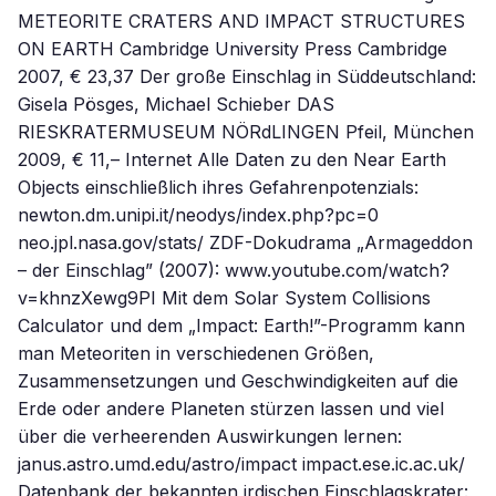
METEORITE CRATERS AND IMPACT STRUCTURES
ON EARTH Cambridge University Press Cambridge
2007, € 23,37 Der große Einschlag in Süddeutschland:
Gisela Pösges, Michael Schieber DAS
RIESKRATERMUSEUM NÖRdLINGEN Pfeil, München
2009, € 11,– Internet Alle Daten zu den Near Earth
Objects einschließlich ihres Gefahrenpotenzials:
newton.dm.unipi.it/neodys/index.php?pc=0
neo.jpl.nasa.gov/stats/ ZDF-Dokudrama „Armageddon
– der Einschlag” (2007): www.youtube.com/watch?
v=khnzXewg9PI Mit dem Solar System Collisions
Calculator und dem „Impact: Earth!”-Programm kann
man Meteoriten in verschiedenen Größen,
Zusammensetzungen und Geschwindigkeiten auf die
Erde oder andere Planeten stürzen lassen und viel
über die verheerenden Auswirkungen lernen:
janus.astro.umd.edu/astro/impact impact.ese.ic.ac.uk/
Datenbank der bekannten irdischen Einschlagskrater: