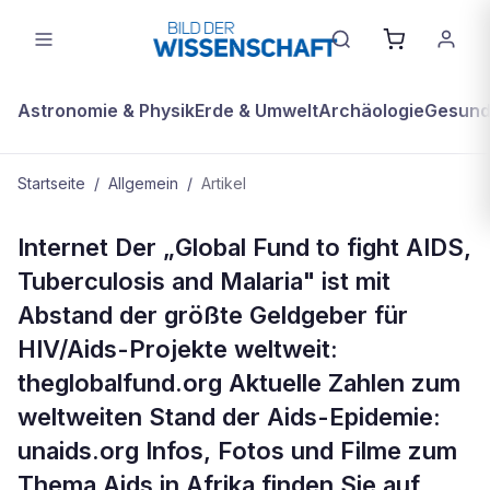
Astronomie & Physik
Erde & Umwelt
Archäologie
Gesundh
Startseite
/
Allgemein
/
Artikel
ALLGEMEIN
Internet Der „Global Fund to fight AIDS,
Mehr zum Thema
Tuberculosis and Malaria" ist mit
Abstand der größte Geldgeber für
HIV/Aids-Projekte weltweit:
theglobalfund.org Aktuelle Zahlen zum
weltweiten Stand der Aids-Epidemie:
unaids.org Infos, Fotos und Filme zum
Thema Aids in Afrika finden Sie auf