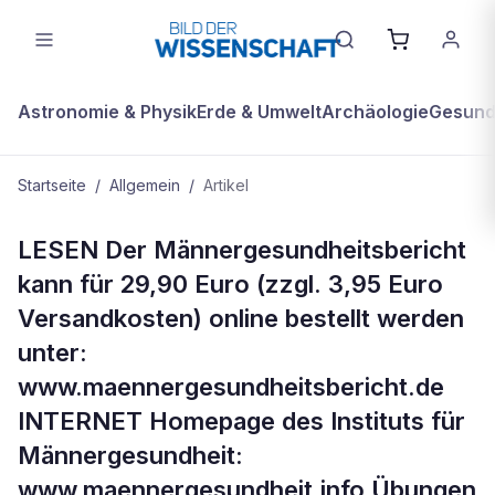
Astronomie & Physik
Erde & Umwelt
Archäologie
Gesundh
Startseite
/
Allgemein
/
Artikel
ALLGEMEIN
LESEN Der Männergesundheitsbericht
Mehr zum Thema
kann für 29,90 Euro (zzgl. 3,95 Euro
Versandkosten) online bestellt werden
unter:
www.maennergesundheitsbericht.de
INTERNET Homepage des Instituts für
Männergesundheit:
www.maennergesundheit.info Übungen