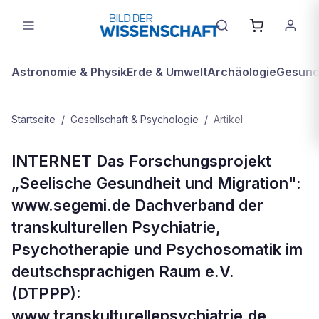
Astronomie & Physik
Erde & Umwelt
Archäologie
Gesundh
Startseite
/
Gesellschaft & Psychologie
/
Artikel
GESELLSCHAFT & PSYCHOLOGIE
INTERNET Das Forschungsprojekt
Mehr zum Thema
„Seelische Gesundheit und Migration":
www.segemi.de Dachverband der
transkulturellen Psychiatrie,
Psychotherapie und Psychosomatik im
deutschsprachigen Raum e.V.
(DTPPP):
www.transkulturellepsychiatrie.de