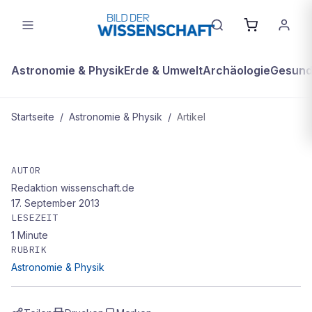
Astronomie & Physik
Erde & Umwelt
Archäologie
Gesundh
Startseite
/
Astronomie & Physik
/
Artikel
ASTRONOMIE & PHYSIK
Mehr zum Thema
AUTOR
Redaktion wissenschaft.de
17. September 2013
LESEZEIT
1
Minute
RUBRIK
Astronomie & Physik