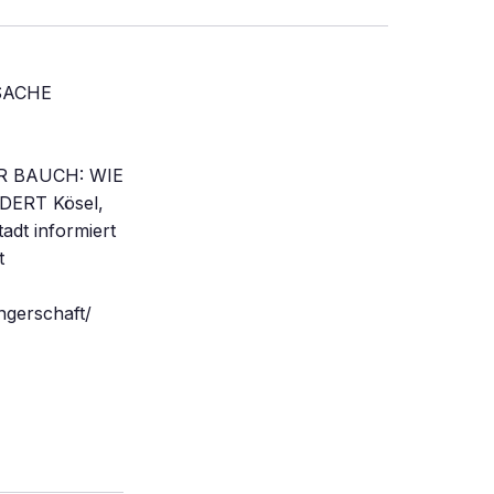
TSACHE
ER BAUCH: WIE
ERT Kösel,
dt informiert
t
ngerschaft/