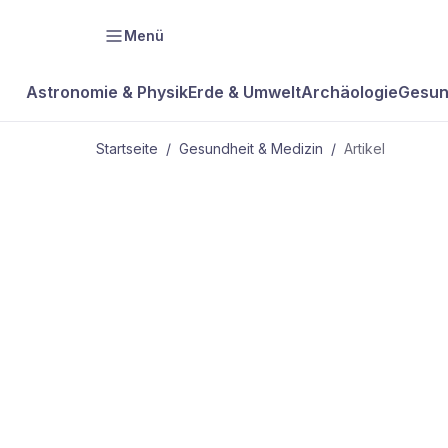
Menü
Astronomie & Physik
Erde & Umwelt
Archäologie
Gesun
Startseite
/
Gesundheit & Medizin
/
Artikel
GESUNDHEIT & MEDIZIN
Mehr zum
Thema