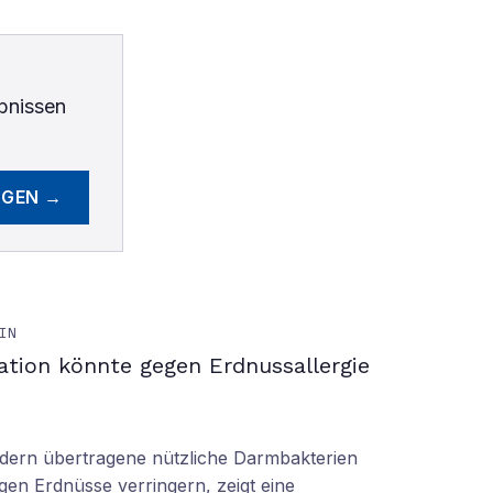
bnissen
EGEN →
IN
ation könnte gegen Erdnussallergie
ern übertragene nützliche Darmbakterien
gen Erdnüsse verringern, zeigt eine