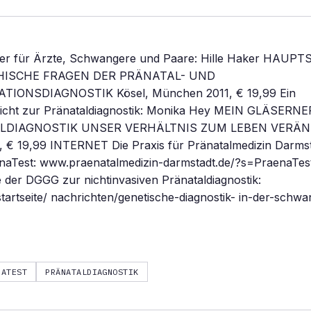
er für Ärzte, Schwangere und Paare: Hille Haker HAUP
HISCHE FRAGEN DER PRÄNATAL- UND
IONSDIAGNOSTIK Kösel, München 2011, € 19,99 Ein
icht zur Pränataldiagnostik: Monika Hey MEIN GLÄSERN
LDIAGNOSTIK UNSER VERHÄLTNIS ZUM LEBEN VERÄND
 € 19,99 INTERNET Die Praxis für Pränatalmedizin Darmsta
naTest: www.praenatalmedizin-darmstadt.de/?s=PraenaTes
der DGGG zur nichtinvasiven Pränataldiagnostik:
artseite/ nachrichten/genetische-diagnostik- in-der-schwa
NATEST
PRÄNATALDIAGNOSTIK