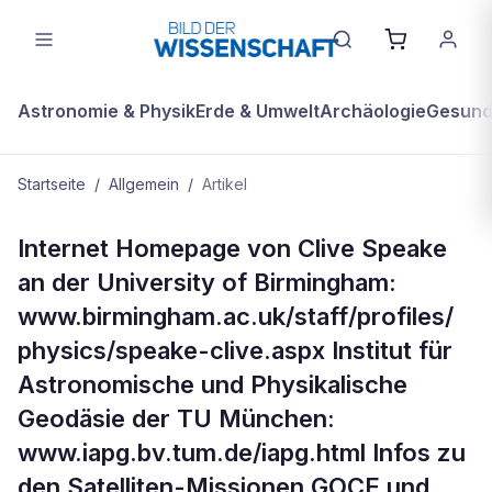
Astronomie & Physik
Erde & Umwelt
Archäologie
Gesundh
Startseite
/
Allgemein
/
Artikel
ALLGEMEIN
Internet Homepage von Clive Speake
Mehr zum Thema
an der University of Birmingham:
www.birmingham.ac.uk/staff/profiles/
physics/speake-clive.aspx Institut für
Astronomische und Physikalische
Geodäsie der TU München:
www.iapg.bv.tum.de/iapg.html Infos zu
den Satelliten-Missionen GOCE und