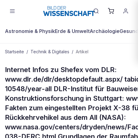
Astronomie & Physik
Erde & Umwelt
Archäologie
Gesundh
Startseite
/
Technik & Digitales
/
Artikel
TECHNIK & DIGITALES
Internet Infos zu Shefex vom DLR:
Mehr zum Thema
www.dlr.de/dlr/desktopdefault.aspx/ tabi
10548/year-all DLR-Institut für Bauweis
Konstruktionsforschung in Stuttgart: ww
Fakten zum eingestellten Projekt X-38 fü
Rückkehrvehikel aus dem All (NASA):
www.nasa.gov/centers/dryden/news/Fa
038-DFRC.html Grundlagen der Raumfahr