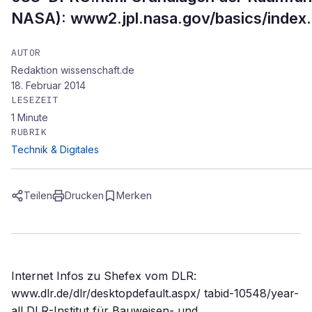
NASA): www2.jpl.nasa.gov/basics/index
AUTOR
Redaktion wissenschaft.de
18. Februar 2014
LESEZEIT
1
Minute
RUBRIK
Technik & Digitales
Teilen
Drucken
Merken
Internet Infos zu Shefex vom DLR:
www.dlr.de/dlr/desktopdefault.aspx/ tabid-10548/year-
all DLR-Institut für Bauweisen- und