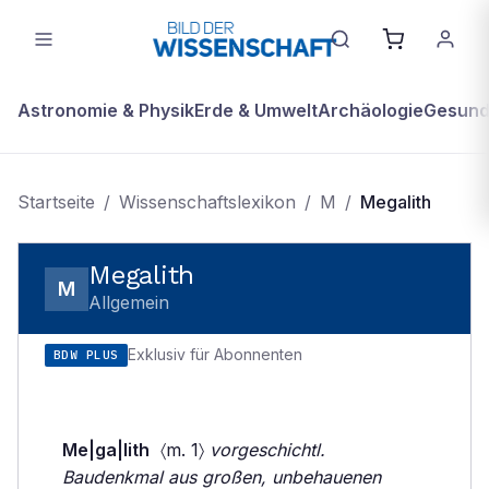
Astronomie & Physik
Erde & Umwelt
Archäologie
Gesundh
Startseite
/
Wissenschaftslexikon
/
M
/
Megalith
Megalith
M
Allgemein
Exklusiv für Abonnenten
BDW PLUS
Me|ga|lith
〈m. 1〉
vorgeschichtl.
Baudenkmal aus großen, unbehauenen