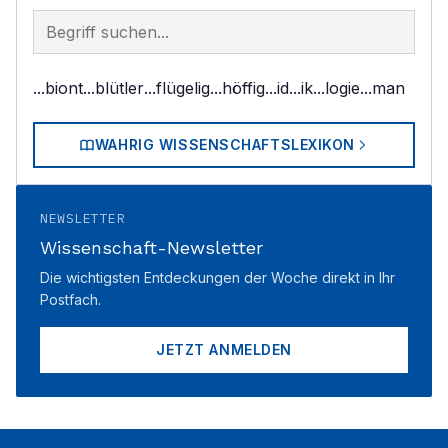
Begriff im Lexikon suchen
...biont
...blütler
...flügelig
...höffig
...id
...ik
...logie
...man
WAHRIG WISSENSCHAFTSLEXIKON
NEWSLETTER
Wissenschaft-Newsletter
Die wichtigsten Entdeckungen der Woche direkt in Ihr
Postfach.
JETZT ANMELDEN