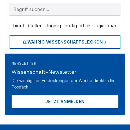
Begriff im Lexikon suchen
...biont
...blütler
...flügelig
...höffig
...id
...ik
...logie
...man
WAHRIG WISSENSCHAFTSLEXIKON
NEWSLETTER
Wissenschaft-Newsletter
Die wichtigsten Entdeckungen der Woche direkt in Ihr
Postfach.
JETZT ANMELDEN