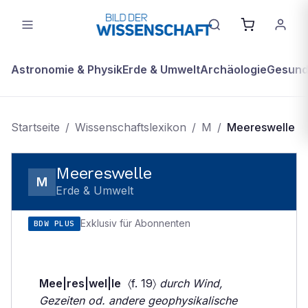
Astronomie & Physik
Erde & Umwelt
Archäologie
Gesundh
Startseite
/
Wissenschaftslexikon
/
M
/
Meereswelle
Meereswelle
M
Erde & Umwelt
Exklusiv für Abonnenten
BDW PLUS
Mee|res|wel|le
〈f. 19〉
durch Wind,
Gezeiten od. andere geophysikalische