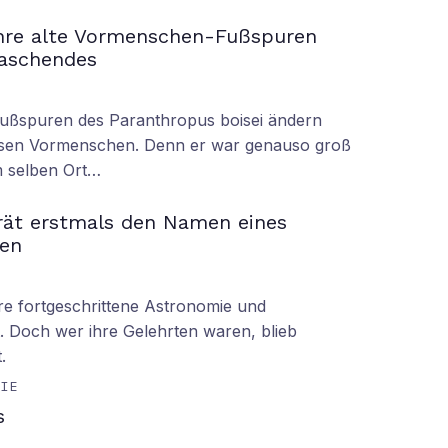
ahre alte Vormenschen-Fußspuren
raschendes
Fußspuren des Paranthropus boisei ändern
iesen Vormenschen. Denn er war genauso groß
am selben Ort…
rät erstmals den Namen eines
en
hre fortgeschrittene Astronomie und
 Doch wer ihre Gelehrten waren, blieb
.
GIE
s