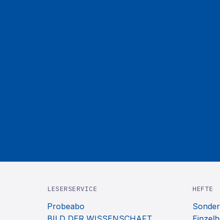
LESERSERVICE
HEFTE
Probeabo
Sonder
BILD DER WISSENSCHAFT
Einzelh