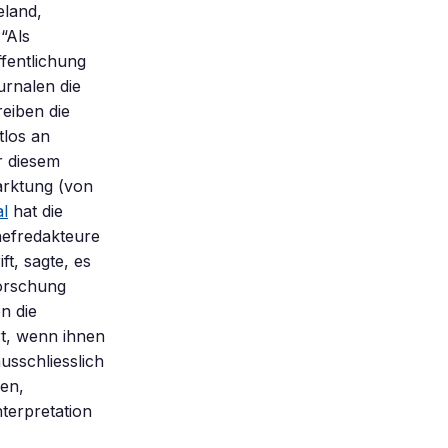
eland,
“Als
ffentlichung
urnalen die
reiben die
tlos an
r diesem
arktung (von
al
hat die
hefredakteure
ft, sagte, es
Forschung
n die
rt, wenn ihnen
ausschliesslich
nen,
terpretation