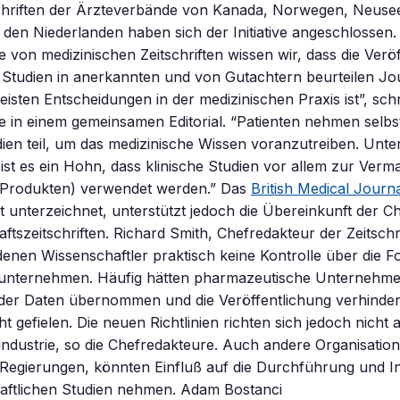
schriften der Ärzteverbände von Kanada, Norwegen, Neuse
 den Niederlanden haben sich der Initiative angeschlossen. 
 von medizinischen Zeitschriften wissen wir, dass die Verö
 Studien in anerkannten und von Gutachtern beurteilen Jo
meisten Entscheidungen in der medizinischen Praxis ist”, sch
 in einem gemeinsamen Editorial. “Patienten nehmen selbs
dien teil, um das medizinische Wissen voranzutreiben. Unte
ist es ein Hohn, dass klinische Studien vor allem zur Verm
 Produkten) verwendet werden.” Das
British Medical Journ
t unterzeichnet, unterstützt jedoch die Übereinkunft der C
ftszeitschriften. Richard Smith, Chefredakteur der Zeitschri
 denen Wissenschaftler praktisch keine Kontrolle über die 
ie unternehmen. Häufig hätten pharmazeutische Unternehme
n der Daten übernommen und die Veröffentlichung verhinde
t gefielen. Die neuen Richtlinien richten sich jedoch nicht 
ndustrie, so die Chefredakteure. Auch andere Organisatio
 Regierungen, könnten Einfluß auf die Durchführung und In
aftlichen Studien nehmen. Adam Bostanci