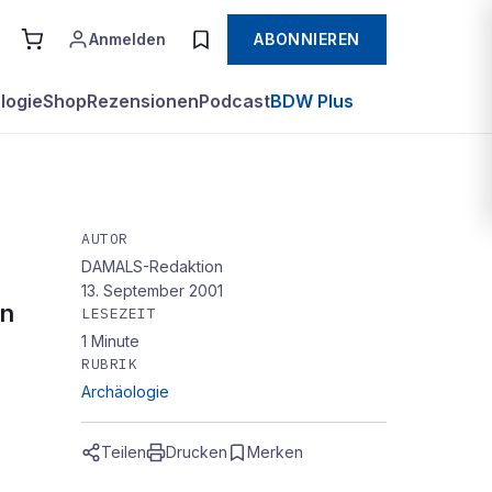
Anmelden
ABONNIEREN
logie
Shop
Rezensionen
Podcast
BDW Plus
AUTOR
e
DAMALS-Redaktion
13. September 2001
en
LESEZEIT
luss
1
Minute
RUBRIK
Archäologie
Teilen
Drucken
Merken