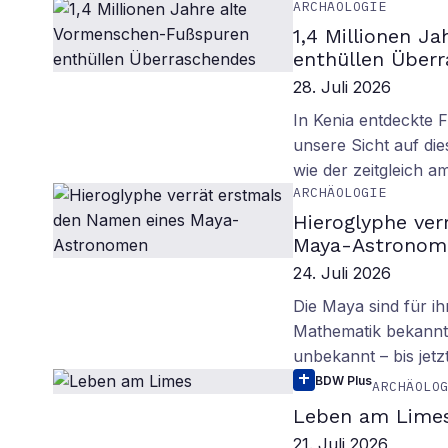
ARCHÄOLOGIE
1,4 Millionen J
enthüllen Über
28. Juli 2026
In Kenia entdeckte 
unsere Sicht auf d
wie der zeitgleich 
ARCHÄOLOGIE
Hieroglyphe ver
Maya-Astronom
24. Juli 2026
Die Maya sind für i
Mathematik bekannt.
unbekannt – bis jetzt
BDW Plus
ARCHÄOLO
Leben am Lime
21. Juli 2026