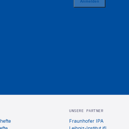
UNSERE PARTNER
hefte
Fraunhofer IPA
efte
Leibniz-Institut ifl