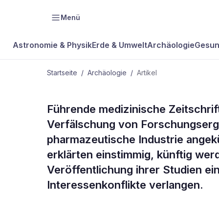
Menü
Astronomie & Physik
Erde & Umwelt
Archäologie
Gesun
Startseite
/
Archäologie
/
Artikel
ARCHÄOLOGIE
Führende medizinische Zeitschri
Medizinische
Verfälschung von Forschungserg
pharmazeutische Industrie angekü
schliessen R
erklärten einstimmig, künftig we
Veröffentlichung ihrer Studien ei
der Pharmai
Interessenkonflikte verlangen.