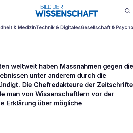
dheit & Medizin
Technik & Digitales
Gesellschaft & Psycho
ften weltweit haben Massnahmen gegen di
 Zeitschriften
ebnissen unter anderem durch die
ndigt. Die Chefredakteure der Zeitschrift
eihen gegen Einf
rde man von Wissenschaftlern vor der
ne Erklärung über mögliche
ndustrie