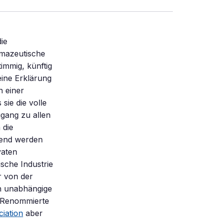
ie
rmazeutische
timmig, künftig
eine Erklärung
n einer
sie die volle
gang zu allen
 die
mend werden
vaten
sche Industrie
r von der
ch unabhängige
. Renommierte
iation
aber