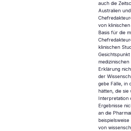
auch die Zeit
Australien und
Chefredakteure
von klinischen
Basis für die 
Chefredakteure
klinischen Stu
Gesichtspunkt 
medizinischen
Erklärung nich
der Wissenscha
gebe Fälle, in
hätten, die s
Interpretatio
Ergebnisse nich
an die Pharmai
beispielsweise
von wissensch