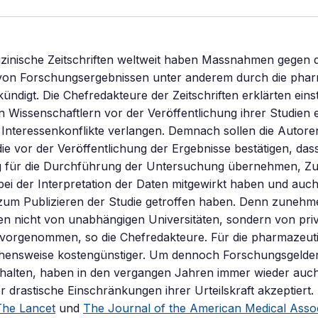
zinische Zeitschriften weltweit haben Massnahmen gegen d
von Forschungsergebnissen unter anderem durch die pha
kündigt. Die Chefredakteure der Zeitschriften erklärten eins
Wissenschaftlern vor der Veröffentlichung ihrer Studien 
Interessenkonflikte verlangen. Demnach sollen die Autore
ie vor der Veröffentlichung der Ergebnisse bestätigen, dass 
 für die Durchführung der Untersuchung übernehmen, Zu
bei der Interpretation der Daten mitgewirkt haben und auch
zum Publizieren der Studie getroffen haben. Denn zuneh
ien nicht von unabhängigen Universitäten, sondern von pri
orgenommen, so die Chefredakteure. Für die pharmazeuti
gehensweise kostengünstiger. Um dennoch Forschungsgelde
erhalten, haben in den vergangen Jahren immer wieder au
r drastische Einschränkungen ihrer Urteilskraft akzeptiert
The Lancet
und
The Journal of the American Medical Assoc