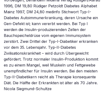
Vorbeugen, Behandeln Midena Verlag Küttigen/Aarau
1996, DM 19,80 Rüdiger Petzoldt Diabetes Alphabet
Mainz 1997, DM 24,80 medinfo Stichwort Typ-I-
Diabetes Autoimmunerkrankung, deren Ursache ein
Gen-Defekt ist; kann vererbt werden. Bei Typ I
werden die Insulin-produzierenden Zellen der
Bauchspeicheldrüse vom eigenen Immunsystem
zerstört. Zwei Drittel der Typ-I-Diabetiker erkranken
vor dem 35. Lebensjahr. Typ-II-Diabetes
Zivilisationskrankheit – wird durch Übergewicht
gefördert. Trotz normaler Insulin-Produktion kommt
es zu einem Mangel, weil Muskeln und Fettgewebe
unempfindlicher für Insulin werden. Bei den meisten
Typ-II-Diabetikern reicht als Therapie konsequente
Diät. Die Hälfte der Erkrankten ist älter als 70 Jahre.
Nicola Siegmund-Schultze