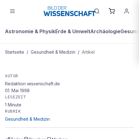
Astronomie & Physik
Erde & Umwelt
Archäologie
Gesundh
Startseite
/
Gesundheit & Medizin
/
Artikel
GESUNDHEIT & MEDIZIN
medinfo Schwerpunkt: Gute
AUTOR
Redaktion wissenschaft.de
Schulung mindert Spätschäden
01. Mai 1998
LESEZEIT
1
Minute
RUBRIK
Gesundheit & Medizin