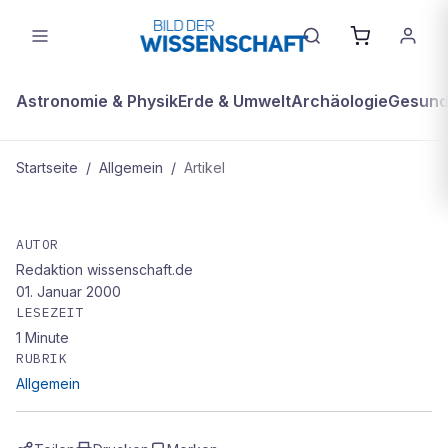
Astronomie & Physik
Erde & Umwelt
Archäologie
Gesundh
Startseite
/
Allgemein
/
Artikel
ALLGEMEIN
medinfo Recht: Wenn ein kranker
AUTOR
Redaktion wissenschaft.de
Kellner kellnert
01. Januar 2000
LESEZEIT
1
Minute
RUBRIK
Allgemein