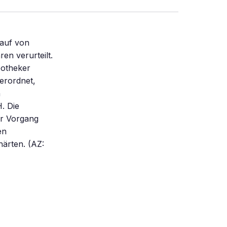
kauf von
en verurteilt.
potheker
verordnet,
n
. Die
er Vorgang
en
härten. (AZ: