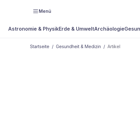
Menü
Astronomie & Physik
Erde & Umwelt
Archäologie
Gesun
Startseite
/
Gesundheit & Medizin
/
Artikel
GESUNDHEIT & MEDIZIN
medinfo Rec
Schlankheits