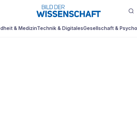
dheit & Medizin
Technik & Digitales
Gesellschaft & Psycho
ht: Wegen
pillen ins Gefäng