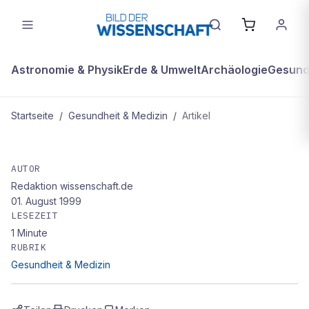
Astronomie & Physik
Erde & Umwelt
Archäologie
Gesundh
Startseite
/
Gesundheit & Medizin
/
Artikel
GESUNDHEIT & MEDIZIN
medinfo Recht: Organentnahme ist
AUTOR
Redaktion wissenschaft.de
menschenwürdig
01. August 1999
LESEZEIT
1
Minute
RUBRIK
Gesundheit & Medizin