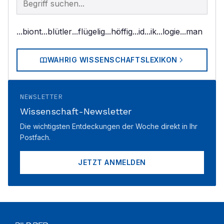
...biont
...blütler
...flügelig
...höffig
...id
...ik
...logie
...man
WAHRIG WISSENSCHAFTSLEXIKON
NEWSLETTER
Wissenschaft-Newsletter
Die wichtigsten Entdeckungen der Woche direkt in Ihr
Postfach.
JETZT ANMELDEN