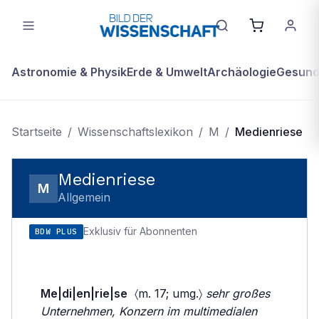
Astronomie & Physik
Erde & Umwelt
Archäologie
Gesundh
Startseite
/
Wissenschaftslexikon
/
M
/
Medienriese
Medienriese
M
Allgemein
Exklusiv für Abonnenten
BDW PLUS
Me|di|en|rie|se
〈m. 17; umg.〉
sehr großes
Unternehmen, Konzern im multimedialen