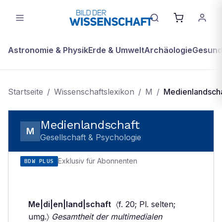
Astronomie & Physik
Erde & Umwelt
Archäologie
Gesundh
Startseite
/
Wissenschaftslexikon
/
M
/
Medienlandscha
Medienlandschaft
M
Gesellschaft & Psychologie
Exklusiv für Abonnenten
BDW PLUS
Me|di|en|land|schaft
〈f. 20; Pl. selten;
umg.〉
Gesamtheit der multimedialen