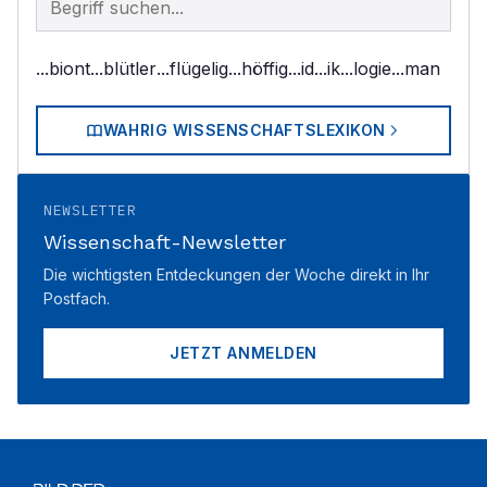
...biont
...blütler
...flügelig
...höffig
...id
...ik
...logie
...man
WAHRIG WISSENSCHAFTSLEXIKON
NEWSLETTER
Wissenschaft-Newsletter
Die wichtigsten Entdeckungen der Woche direkt in Ihr
Postfach.
JETZT ANMELDEN