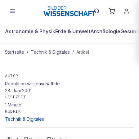
Astronomie & Physik
Erde & Umwelt
Archäologie
Gesundh
Startseite
/
Technik & Digitales
/
Artikel
TECHNIK & DIGITALES
Maximale Übertragungskapazität
AUTOR
Redaktion wissenschaft.de
von Glasfaserkabeln noch nicht
28. Juni 2001
erreicht
LESEZEIT
1
Minute
RUBRIK
Technik & Digitales