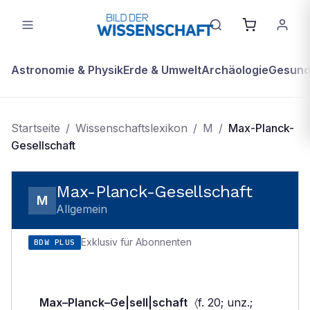
Astronomie & Physik
Erde & Umwelt
Archäologie
Gesundh
Startseite
/
Wissenschaftslexikon
/
M
/
Max-Planck-
Gesellschaft
Max-Planck-Gesellschaft
M
Allgemein
Exklusiv für Abonnenten
BDW PLUS
Max–Planck–Ge|sell|schaft
〈f. 20; unz.;