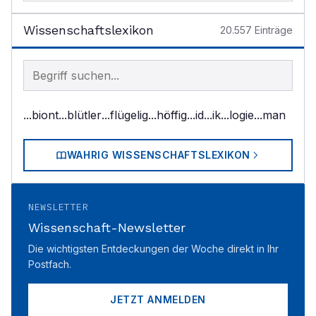
Wissenschaftslexikon
20.557
Einträge
Begriff im Lexikon suchen
...biont
...blütler
...flügelig
...höffig
...id
...ik
...logie
...man
WAHRIG WISSENSCHAFTSLEXIKON
NEWSLETTER
Wissenschaft-Newsletter
Die wichtigsten Entdeckungen der Woche direkt in Ihr
Postfach.
JETZT ANMELDEN