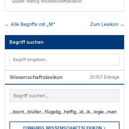
Quelle:
Wahrig Wissenschaftslexikon
← Alle Begriffe mit „
M
“
Zum Lexikon →
Begriff suchen
Wissenschaftslexikon
20.557
Einträge
Begriff im Lexikon suchen
...biont
...blütler
...flügelig
...höffig
...id
...ik
...logie
...man
WAHRIG WISSENSCHAFTSLEXIKON