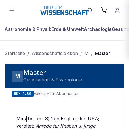
Astronomie & Physik
Erde & Umwelt
Archäologie
Gesundh
Startseite
/
Wissenschaftslexikon
/
M
/
Master
Master
M
Gesellschaft & Psychologie
Exklusiv für Abonnenten
BDW PLUS
Mas|ter
〈m. 3〉
1
〈in Engl. u. den USA;
veraltet〉
Anrede für Knaben u. junge