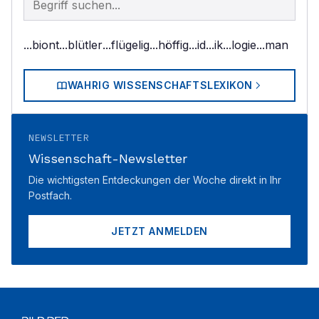
...biont
...blütler
...flügelig
...höffig
...id
...ik
...logie
...man
WAHRIG WISSENSCHAFTSLEXIKON
NEWSLETTER
Wissenschaft-Newsletter
Die wichtigsten Entdeckungen der Woche direkt in Ihr
Postfach.
JETZT ANMELDEN