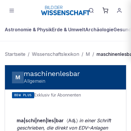
Astronomie & Physik
Erde & Umwelt
Archäologie
Gesundh
Startseite
/
Wissenschaftslexikon
/
M
/
maschinenlesb
maschinenlesbar
M
Allgemein
Exklusiv für Abonnenten
BDW PLUS
ma|schi|nen|les|bar
〈Adj.〉
in einer Schrift
geschrieben, die direkt von EDV–Anlagen