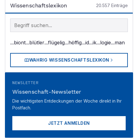
Wissenschaftslexikon
20.557
Einträge
Begriff im Lexikon suchen
...biont
...blütler
...flügelig
...höffig
...id
...ik
...logie
...man
WAHRIG WISSENSCHAFTSLEXIKON
NEWSLETTER
Wissenschaft-Newsletter
Die wichtigsten Entdeckungen der Woche direkt in Ihr
Postfach.
JETZT ANMELDEN