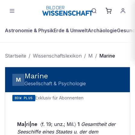
Astronomie & Physik
Erde & Umwelt
Archäologie
Gesundh
Startseite
/
Wissenschaftslexikon
/
M
/
Marine
Marine
M
Gesellschaft & Psychologie
Exklusiv für Abonnenten
BDW PLUS
Ma|ri|ne
〈f. 19; unz.; Mil.〉
1
Gesamtheit der
Seeschiffe eines Staates u. der dem