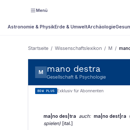
Menü
Astronomie & Physik
Erde & Umwelt
Archäologie
Gesun
Startseite
/
Wissenschaftslexikon
/
M
/
mano
mano destra
M
Gesellschaft & Psychologie
Exklusiv für Abonnenten
BDW PLUS
ma|no des|tra
auch:
ma|no dest|ra
〈
spielen)
[ital.]