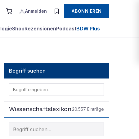
Anmelden
ABONNIEREN
logie
Shop
Rezensionen
Podcast
BDW Plus
Begriff suchen
Wissenschaftslexikon
20.557
Einträge
Begriff im Lexikon suchen