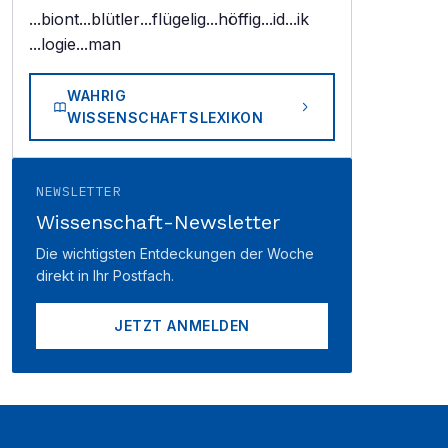
...biont
...blütler
...flügelig
...höffig
...id
...ik
...logie
...man
WAHRIG
WISSENSCHAFTSLEXIKON
NEWSLETTER
Wissenschaft-Newsletter
Die wichtigsten Entdeckungen der Woche
direkt in Ihr Postfach.
JETZT ANMELDEN