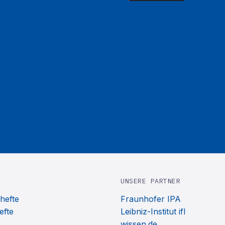
UNSERE PARTNER
hefte
Fraunhofer IPA
efte
Leibniz-Institut ifl
wissen.de