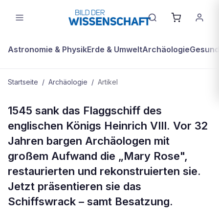
Astronomie & Physik
Erde & Umwelt
Archäologie
Gesundh
Startseite
/
Archäologie
/
Artikel
ARCHÄOLOGIE
1545 sank das Flaggschiff des
Mann und Maus der Mary Rose
englischen Königs Heinrich VIII. Vor 32
Jahren bargen Archäologen mit
großem Aufwand die „Mary Rose",
restaurierten und rekonstruierten sie.
Jetzt präsentieren sie das
Schiffswrack – samt Besatzung.