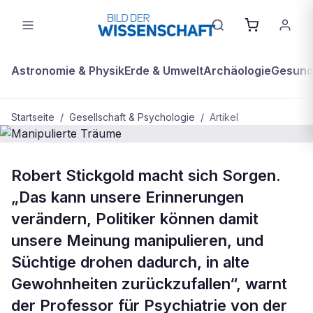
Astronomie & Physik
Erde & Umwelt
Archäologie
Gesundh
Startseite
/
Gesellschaft & Psychologie
/
Artikel
BDW Plus
GESELLSCHAFT & PSYCHOLOGIE
Robert Stickgold macht sich Sorgen.
Manipulierte Träume
„Das kann unsere Erinnerungen
verändern, Politiker können damit
unsere Meinung manipulieren, und
Süchtige drohen dadurch, in alte
Gewohnheiten zurückzufallen“, warnt
der Professor für Psychiatrie von der