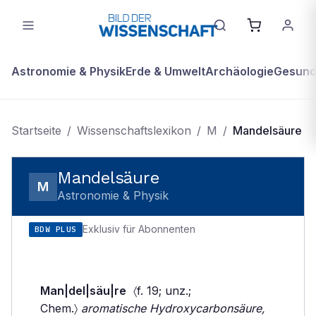
Astronomie & Physik
Erde & Umwelt
Archäologie
Gesundh
Startseite
/
Wissenschaftslexikon
/
M
/
Mandelsäure
Mandelsäure
M
Astronomie & Physik
Exklusiv für Abonnenten
BDW PLUS
Man|del|säu|re
〈f. 19; unz.;
Chem.〉
aromatische Hydroxycarbonsäure,