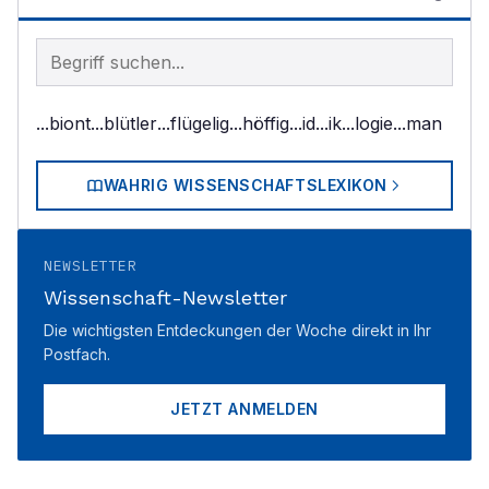
Begriff im Lexikon suchen
...biont
...blütler
...flügelig
...höffig
...id
...ik
...logie
...man
WAHRIG WISSENSCHAFTSLEXIKON
NEWSLETTER
Wissenschaft-Newsletter
Die wichtigsten Entdeckungen der Woche direkt in Ihr
Postfach.
JETZT ANMELDEN