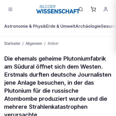
Astronomie & Physik
Erde & Umwelt
Archäologie
Gesundh
Startseite
/
Allgemein
/
Artikel
ALLGEMEIN
Die ehemals geheime Plutoniumfabrik
Majak – das russische Atomfanal
am Südural öffnet sich dem Westen.
Erstmals durften deutsche Journalisten
jene Anlage besuchen, in der das
Plutonium für die russische
Atombombe produziert wurde und die
mehrere Strahlenkatastrophen
verursachte.