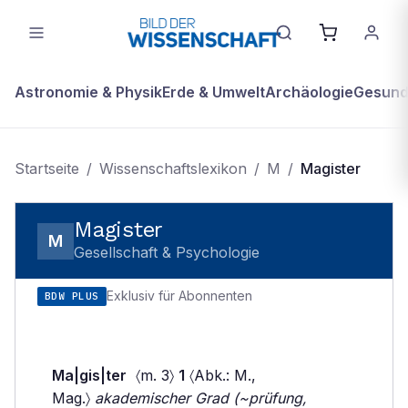
Astronomie & Physik
Erde & Umwelt
Archäologie
Gesundh
Startseite
/
Wissenschaftslexikon
/
M
/
Magister
Magister
M
Gesellschaft & Psychologie
Exklusiv für Abonnenten
BDW PLUS
Ma|gis|ter
〈m. 3〉
1
〈Abk.: M.,
Mag.〉
akademischer Grad (~prüfung,