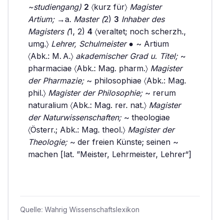
~studiengang)
2
〈kurz für〉
Magister
Artium;
→a.
Master (
2)
3
Inhaber des
Magisters (
1, 2)
4
〈veraltet; noch scherzh.,
umg.〉
Lehrer, Schulmeister
● ~ Artium
〈Abk.: M. A.〉
akademischer Grad u. Titel;
~
pharmaciae 〈Abk.: Mag. pharm.〉
Magister
der Pharmazie;
~ philosophiae 〈Abk.: Mag.
phil.〉
Magister der Philosophie;
~ rerum
naturalium 〈Abk.: Mag. rer. nat.〉
Magister
der Naturwissenschaften;
~ theologiae
〈Österr.; Abk.: Mag. theol.〉
Magister der
Theologie;
~ der freien Künste; seinen ~
machen [lat. ”Meister, Lehrmeister, Lehrer“]
Quelle:
Wahrig Wissenschaftslexikon