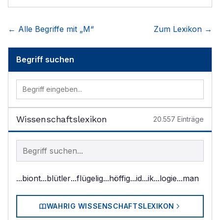
← Alle Begriffe mit „
M
“
Zum Lexikon →
Begriff suchen
Wissenschaftslexikon
20.557
Einträge
Begriff im Lexikon suchen
...biont
...blütler
...flügelig
...höffig
...id
...ik
...logie
...man
WAHRIG WISSENSCHAFTSLEXIKON