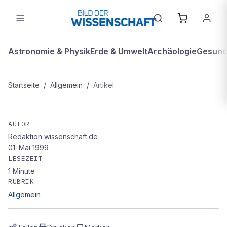
Astronomie & Physik
Erde & Umwelt
Archäologie
Gesundh
Startseite
/
Allgemein
/
Artikel
ALLGEMEIN
Magischer Stift
AUTOR
Redaktion wissenschaft.de
01. Mai 1999
LESEZEIT
1
Minute
RUBRIK
Allgemein