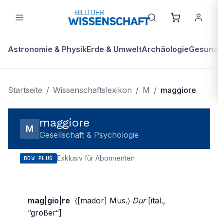
Astronomie & Physik
Erde & Umwelt
Archäologie
Gesundh
Startseite
/
Wissenschaftslexikon
/
M
/
maggiore
maggiore
M
Gesellschaft & Psychologie
Exklusiv für Abonnenten
BDW PLUS
mag|gio|re
〈[mador] Mus.〉
Dur
[ital.,
”größer“]