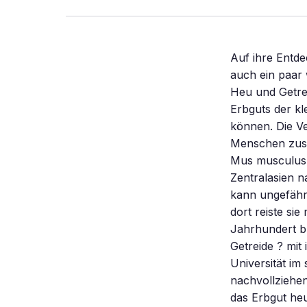
Auf ihre Entde
auch ein paar 
Heu und Getre
Erbguts der kl
können. Die V
Menschen zusa
Mus musculus 
Zentralasien 
kann ungefähr
dort reiste si
Jahrhundert br
Getreide ? mit
Universität i
nachvollziehen
das Erbgut he