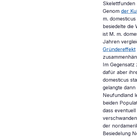
Skelettfunden 
Genom
der Ku
m. domesticus
besiedelte die
ist M. m. dome
Jahren verglei
Gründereffekt
zusammenhängt
Im Gegensatz z
dafür aber ihr
domesticus sta
gelangte dann 
Neufundland le
beiden Populat
dass eventuell
verschwanden?
der nordamerik
Besiedelung No