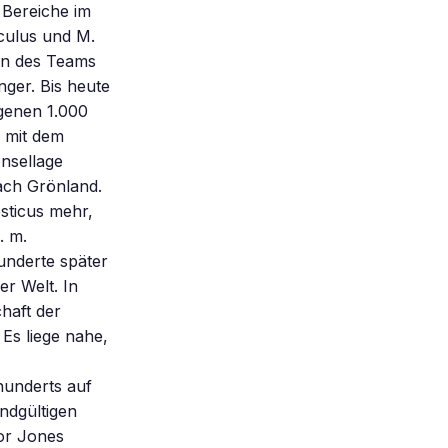
r Bereiche im
culus und M.
en des Teams
nger. Bis heute
ngenen 1.000
 mit dem
nsellage
ach Grönland.
sticus mehr,
. m.
underte später
r Welt. In
haft der
 Es liege nahe,
hunderts auf
endgültigen
nor Jones