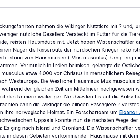
ckungsfahrten nahmen die Wikinger Nutztiere mit ? und, un
weniger nützliche Gesellen: Versteckt im Futter für die Tier
ide, reisten Hausmäuse mit. Jetzt haben Wissenschaftler 
einen Nager die Reiseroute der nordischen Krieger rekonst
erbreitung von Hausmäusen ( Mus musculus) hängt eng mi
mmen. Vermutlich in Indien heimisch, gelangte die Östlic
musculus etwa 4.000 vor Christus in menschlichem Reise
nach Westeuropa. Die Westliche Hausmaus Mus musculus d
 während der gleichen Zeit am Mittelmeer nachgewiesen w
e mit den Römern weiter gen Nordwesten bis auf die Britische
achten dann die Wikinger die blinden Passagiere ? verstec
 in ihre norwegische Heimat. Ein Forscherteam um
Eleanor
m schwedischen Uppsala konnte nun die nächsten Wege de
: Es ging nach Island und Grönland. Die Wissenschaftler v
ute in diesen Gebieten vorkommender Hausmäuse mit dem