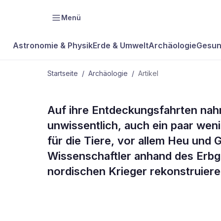
Menü
Astronomie & Physik
Erde & Umwelt
Archäologie
Gesun
Startseite
/
Archäologie
/
Artikel
ARCHÄOLOGIE
Auf ihre Entdeckungsfahrten nahm
Mäuse auf g
unwissentlich, auch ein paar weni
für die Tiere, vor allem Heu und 
Fahrt
Wissenschaftler anhand des Erbgu
nordischen Krieger rekonstruier