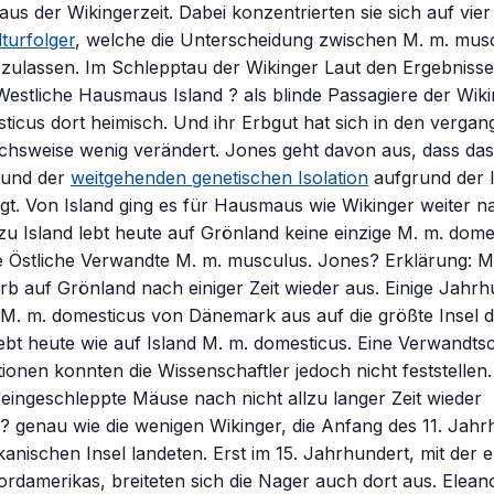
aus der Wikingerzeit. Dabei konzentrierten sie sich auf vie
lturfolger
, welche die Unterscheidung zwischen M. m. mus
 zulassen. Im Schlepptau der Wikinger Laut den Ergebniss
 Westliche Hausmaus Island ? als blinde Passagiere der Wiki
sticus dort heimisch. Und ihr Erbgut hat sich in den verga
chsweise wenig verändert. Jones geht davon aus, dass das
und der
weitgehenden genetischen Isolation
aufgrund der I
. Von Island ging es für Hausmaus wie Wikinger weiter n
u Island lebt heute auf Grönland keine einzige M. m. dome
e Östliche Verwandte M. m. musculus. Jones? Erklärung: M
rb auf Grönland nach einiger Zeit wieder aus. Einige Jahrh
M. m. domesticus von Dänemark aus auf die größte Insel de
bt heute wie auf Island M. m. domesticus. Eine Verwandtsc
ionen konnten die Wissenschaftler jedoch nicht feststellen.
 eingeschleppte Mäuse nach nicht allzu langer Zeit wieder
 genau wie die wenigen Wikinger, die Anfang des 11. Jahr
anischen Insel landeten. Erst im 15. Jahrhundert, mit der 
rdamerikas, breiteten sich die Nager auch dort aus. Elea