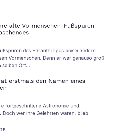
ahre alte Vormenschen-Fußspuren
raschendes
Fußspuren des Paranthropus boisei ändern
iesen Vormenschen. Denn er war genauso groß
am selben Ort…
rät erstmals den Namen eines
en
hre fortgeschrittene Astronomie und
 Doch wer ihre Gelehrten waren, blieb
.
GIE