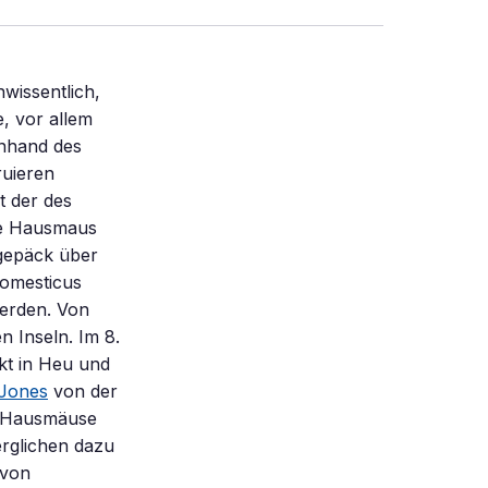
wissentlich,
e, vor allem
anhand des
ruieren
t der des
he Hausmaus
gepäck über
omesticus
erden. Von
n Inseln. Im 8.
kt in Heu und
 Jones
von der
r Hausmäuse
erglichen dazu
 von