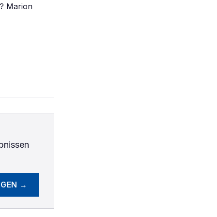
 ? Marion
bnissen
EGEN →