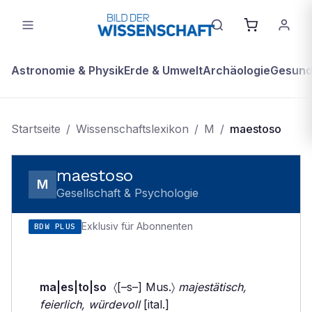
Astronomie & Physik
Erde & Umwelt
Archäologie
Gesundh
Startseite
/
Wissenschaftslexikon
/
M
/
maestoso
maestoso
M
Gesellschaft & Psychologie
Exklusiv für Abonnenten
BDW PLUS
ma|es|to|so
〈[–s–] Mus.〉
majestätisch,
feierlich, würdevoll
[ital.]