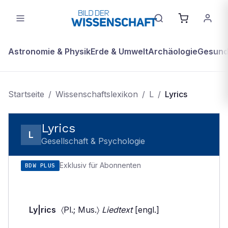
Astronomie & Physik
Erde & Umwelt
Archäologie
Gesundh
Startseite
/
Wissenschaftslexikon
/
L
/
Lyrics
Lyrics
L
Gesellschaft & Psychologie
Exklusiv für Abonnenten
BDW PLUS
Ly|rics
〈Pl.; Mus.〉
Liedtext
[engl.]