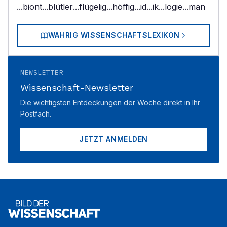
...biont
...blütler
...flügelig
...höffig
...id
...ik
...logie
...man
WAHRIG WISSENSCHAFTSLEXIKON
NEWSLETTER
Wissenschaft-Newsletter
Die wichtigsten Entdeckungen der Woche direkt in Ihr
Postfach.
JETZT ANMELDEN